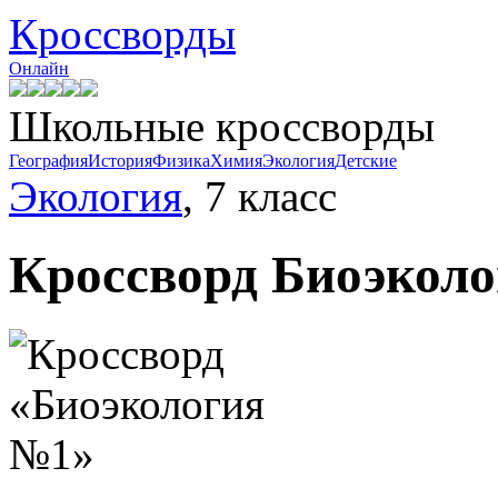
Кроссворды
Онлайн
Школьные кроссворды
География
История
Физика
Химия
Экология
Детские
Экология
, 7 класс
Кроссворд
Биоэкол