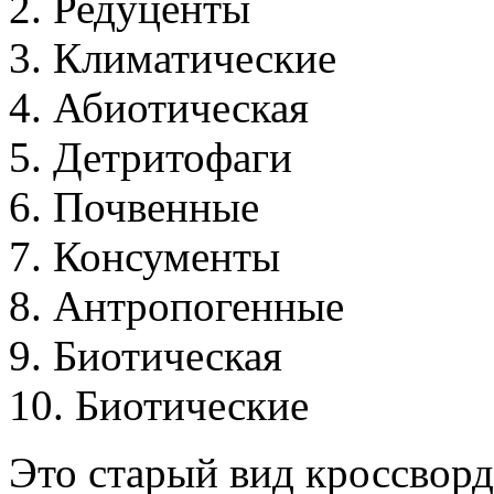
2
.
Р
е
д
у
ц
е
н
т
ы
3
.
К
л
и
м
а
т
и
ч
е
с
к
и
е
4
.
А
б
и
о
т
и
ч
е
с
к
а
я
5
.
Д
е
т
р
и
т
о
ф
а
г
и
6
.
П
о
ч
в
е
н
н
ы
е
7
.
К
о
н
с
у
м
е
н
т
ы
8
.
А
н
т
р
о
п
о
г
е
н
н
ы
е
9
.
Б
и
о
т
и
ч
е
с
к
а
я
1
0
.
Б
и
о
т
и
ч
е
с
к
и
е
Это старый вид кроссворд