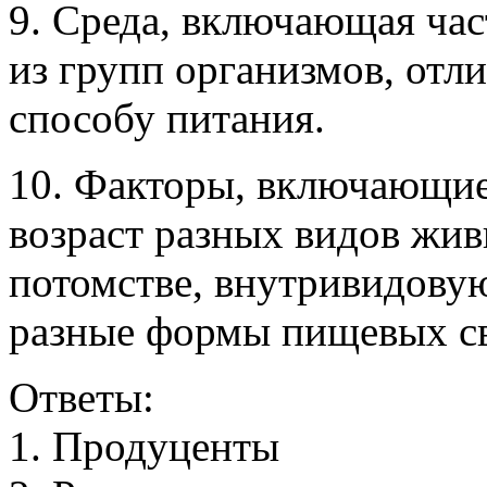
9. Среда, включающая час
из групп организмов, отл
способу питания.
10. Факторы, включающие 
возраст разных видов жив
потомстве, внутривидову
разные формы пищевых св
Ответы:
1
.
П
р
о
д
у
ц
е
н
т
ы