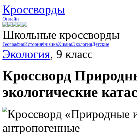
Кроссворды
Онлайн
Школьные кроссворды
География
История
Физика
Химия
Экология
Детские
Экология
, 9 класс
Кроссворд
Природны
экологические ката