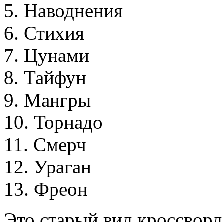
5
.
Н
а
в
о
д
н
е
н
и
я
6
.
С
т
и
х
и
я
7
.
Ц
у
н
а
м
и
8
.
Т
а
й
ф
у
н
9
.
М
а
н
г
р
ы
1
0
.
Т
о
р
н
а
д
о
1
1
.
С
м
е
р
ч
1
2
.
У
р
а
г
а
н
1
3
.
Ф
р
е
о
н
Это старый вид кроссворд