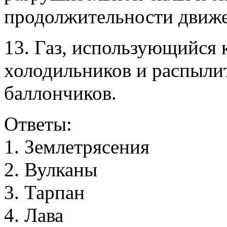
продолжительности движе
13. Газ, использующийся 
холодильников и распыли
баллончиков.
Ответы:
1
.
З
е
м
л
е
т
р
я
с
е
н
и
я
2
.
В
у
л
к
а
н
ы
3
.
Т
а
р
п
а
н
4
.
Л
а
в
а