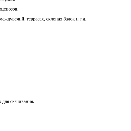
оценозов.
еждуречий, террасах, склонах балок и т.д.
 для скачивания.