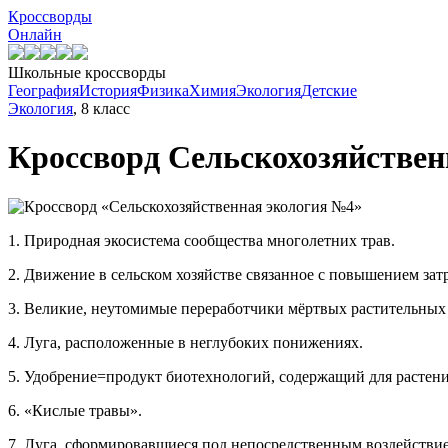
Кроссворды
Онлайн
Школьные кроссворды
География
История
Физика
Химия
Экология
Детские
Экология
, 8 класс
Кроссворд
Сельскохозяйствен
1. Природная экосистема сообщества многолетних трав.
2. Движение в сельском хозяйстве связанное с повышением зат
3. Великие, неутомимые переработчики мёртвых растительных 
4. Луга, расположенные в неглубоких понижениях.
5. Удобрение=продукт биотехнологий, содержащий для растен
6. «Кислые травы».
7. Луга, сформировавшиеся под непосредственным воздействие