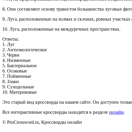
8. Они составляют основу травостоя большинства луговых фит
9. Луга, расположенные на холмах и склонах, ровных участках м
10. Луга, расположенные на междуречных пространствах.
Ответы:
1
.
Л
у
г
2
.
А
н
т
и
э
к
о
л
о
г
и
ч
е
с
к
о
е
3
.
Ч
е
р
в
и
4
.
Н
и
з
м
е
н
н
ы
е
5
.
Б
а
к
т
е
р
и
а
л
ь
н
о
е
6
.
О
с
о
к
о
в
ы
е
7
.
П
о
й
м
е
н
н
ы
е
8
.
З
л
а
к
и
9
.
С
у
х
о
д
о
л
ь
н
ы
е
1
0
.
М
а
т
е
р
и
к
о
в
ы
е
Это старый вид кроссворда на нашем сайте. Он доступен только
Все интерактивные кроссворды находятся в разделе
онлайн
.
© ProCrossword.ru, Кроссворды онлайн