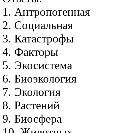
1
.
А
н
т
р
о
п
о
г
е
н
н
а
я
2
.
С
о
ц
и
а
л
ь
н
а
я
3
.
К
а
т
а
с
т
р
о
ф
ы
4
.
Ф
а
к
т
о
р
ы
5
.
Э
к
о
с
и
с
т
е
м
а
6
.
Б
и
о
э
к
о
л
о
г
и
я
7
.
Э
к
о
л
о
г
и
я
8
.
Р
а
с
т
е
н
и
й
9
.
Б
и
о
с
ф
е
р
а
1
0
.
Ж
и
в
о
т
н
ы
х