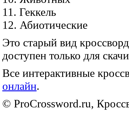
1
1
.
Г
е
к
к
е
л
ь
1
2
.
А
б
и
о
т
и
ч
е
с
к
и
е
Это старый вид кроссворд
доступен только для скачи
Все интерактивные кроссв
онлайн
.
© ProCrossword.ru, Крос