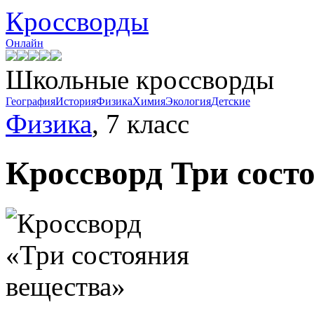
Кроссворды
Онлайн
Школьные кроссворды
География
История
Физика
Химия
Экология
Детские
Физика
, 7 класс
Кроссворд
Три сост