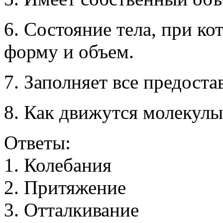
6. Состояние тела, при к
форму и объем.
7. Заполняет все предоста
8. Как движутся молекулы
Ответы:
1
.
К
о
л
е
б
а
н
и
я
2
.
П
р
и
т
я
ж
е
н
и
е
3
.
О
т
т
а
л
к
и
в
а
н
и
е