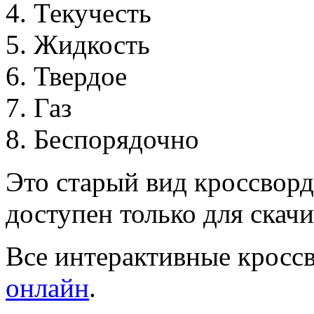
4
.
Т
е
к
у
ч
е
с
т
ь
5
.
Ж
и
д
к
о
с
т
ь
6
.
Т
в
е
р
д
о
е
7
.
Г
а
з
8
.
Б
е
с
п
о
р
я
д
о
ч
н
о
Это старый вид кроссворд
доступен только для скачи
Все интерактивные кроссв
онлайн
.