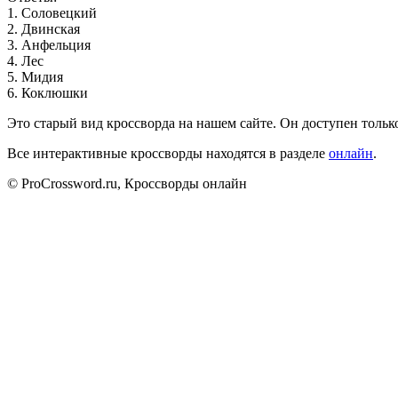
1
.
С
о
л
о
в
е
ц
к
и
й
2
.
Д
в
и
н
с
к
а
я
3
.
А
н
ф
е
л
ь
ц
и
я
4
.
Л
е
с
5
.
М
и
д
и
я
6
.
К
о
к
л
ю
ш
к
и
Это старый вид кроссворда на нашем сайте. Он доступен только
Все интерактивные кроссворды находятся в разделе
онлайн
.
© ProCrossword.ru, Кроссворды онлайн