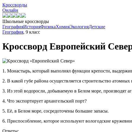
Кроссворды
Онлайн
Школьные кроссворды
География
История
Физика
Химия
Экология
Детские
География
, 9 класс
Кроссворд
Европейский Севе
1. Монастырь, который выполнял функции крепости, выдержива
2. В какой губе района осуществляется строительство атомных
3. Из этой водоросли, добываемую в Белом море, производят аг
4. Что экспортирует архангельский порт?
5. Её, в Белом море, сосредоточены большие запасы.
6. Приспособление, которое используют вологодские кружевн
Ответы: