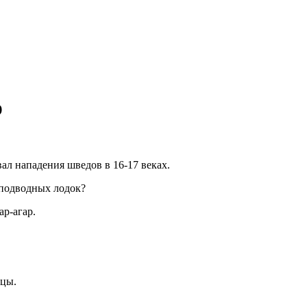
р
л нападения шведов в 16-17 веках.
 подводных лодок?
ар-агар.
ицы.