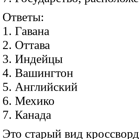
Ответы:
1
.
Г
а
в
а
н
а
2
.
О
т
т
а
в
а
3
.
И
н
д
е
й
ц
ы
4
.
В
а
ш
и
н
г
т
о
н
5
.
А
н
г
л
и
й
с
к
и
й
6
.
М
е
х
и
к
о
7
.
К
а
н
а
д
а
Это старый вид кроссворд