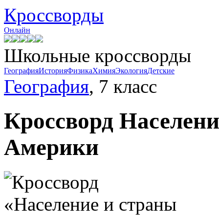
Кроссворды
Онлайн
Школьные кроссворды
География
История
Физика
Химия
Экология
Детские
География
, 7 класс
Кроссворд
Населени
Америки