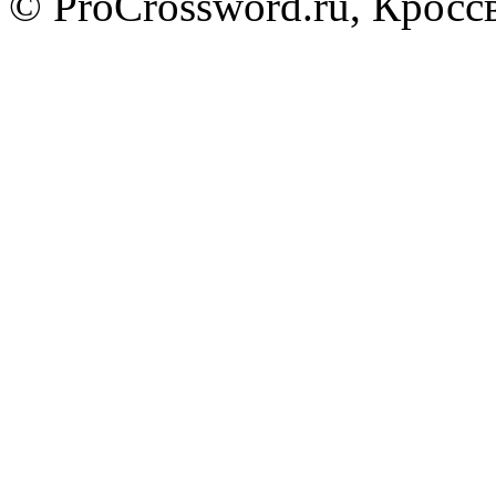
© ProCrossword.ru, Крос