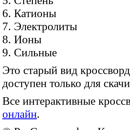
5
.
С
т
е
п
е
н
ь
6
.
К
а
т
и
о
н
ы
7
.
Э
л
е
к
т
р
о
л
и
т
ы
8
.
И
о
н
ы
9
.
С
и
л
ь
н
ы
е
Это старый вид кроссворд
доступен только для скачи
Все интерактивные кроссв
онлайн
.