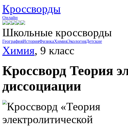
Кроссворды
Онлайн
Школьные кроссворды
География
История
Физика
Химия
Экология
Детские
Химия
, 9 класс
Кроссворд
Теория э
диссоциации