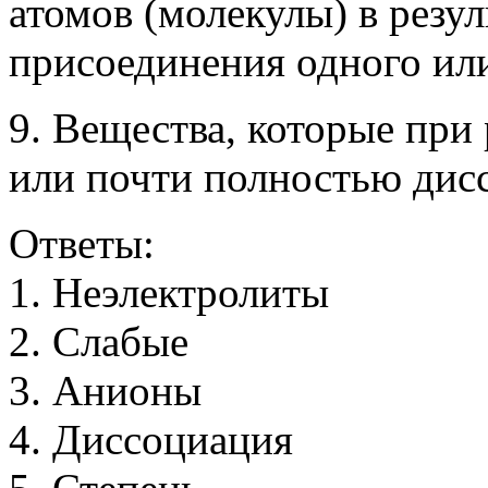
атомов (молекулы) в резул
присоединения одного или
9. Вещества, которые при
или почти полностью дис
Ответы:
1
.
Н
е
э
л
е
к
т
р
о
л
и
т
ы
2
.
С
л
а
б
ы
е
3
.
А
н
и
о
н
ы
4
.
Д
и
с
с
о
ц
и
а
ц
и
я