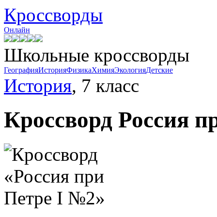
Кроссворды
Онлайн
Школьные кроссворды
География
История
Физика
Химия
Экология
Детские
История
, 7 класс
Кроссворд
Россия п