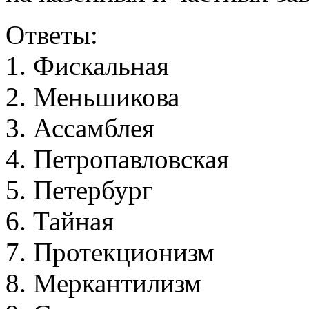
Ответы:
1
.
Ф
и
с
к
а
л
ь
н
а
я
2
.
М
е
н
ь
ш
и
к
о
в
а
3
.
А
с
с
а
м
б
л
е
я
4
.
П
е
т
р
о
п
а
в
л
о
в
с
к
а
я
5
.
П
е
т
е
р
б
у
р
г
6
.
Т
а
й
н
а
я
7
.
П
р
о
т
е
к
ц
и
о
н
и
з
м
8
.
М
е
р
к
а
н
т
и
л
и
з
м