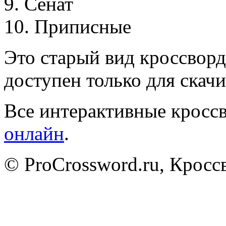
9
.
С
е
н
а
т
1
0
.
П
р
и
п
и
с
н
ы
е
Это старый вид кроссворд
доступен только для скачи
Все интерактивные кроссв
онлайн
.
© ProCrossword.ru, Крос