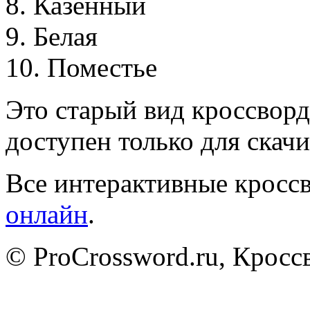
8
.
К
а
з
ё
н
н
ы
й
9
.
Б
е
л
а
я
1
0
.
П
о
м
е
с
т
ь
е
Это старый вид кроссворд
доступен только для скачи
Все интерактивные кроссв
онлайн
.
© ProCrossword.ru, Крос