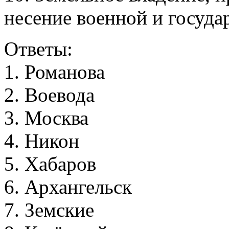
несение военной и госуда
Ответы:
1
.
Р
о
м
а
н
о
в
а
2
.
В
о
е
в
о
д
а
3
.
М
о
с
к
в
а
4
.
Н
и
к
о
н
5
.
Х
а
б
а
р
о
в
6
.
А
р
х
а
н
г
е
л
ь
с
к
7
.
З
е
м
с
к
и
е