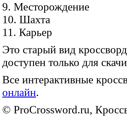
9
.
М
е
с
т
о
р
о
ж
д
е
н
и
е
1
0
.
Ш
а
х
т
а
1
1
.
К
а
р
ь
е
р
Это старый вид кроссворд
доступен только для скачи
Все интерактивные кроссв
онлайн
.
© ProCrossword.ru, Крос