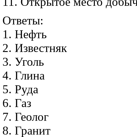
11. Открытое место добы
Ответы:
1
.
Н
е
ф
т
ь
2
.
И
з
в
е
с
т
н
я
к
3
.
У
г
о
л
ь
4
.
Г
л
и
н
а
5
.
Р
у
д
а
6
.
Г
а
з
7
.
Г
е
о
л
о
г
8
.
Г
р
а
н
и
т