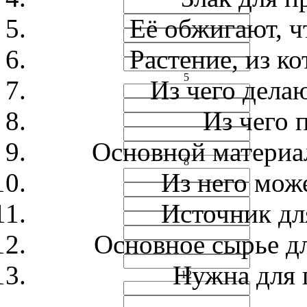
Её обжигают, ч
Растение, из к
5
Из чего дела
Из чего 
Основной материал
8
Из него може
Источник дл
Основное сырье д
Нужна для 
12