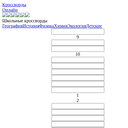
Кроссворды
Онлайн
Школьные кроссворды
География
История
Физика
Химия
Экология
Детские
9
10
1
2