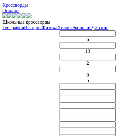
Кроссворды
Онлайн
Школьные кроссворды
География
История
Физика
Химия
Экология
Детские
6
13
2
8
5