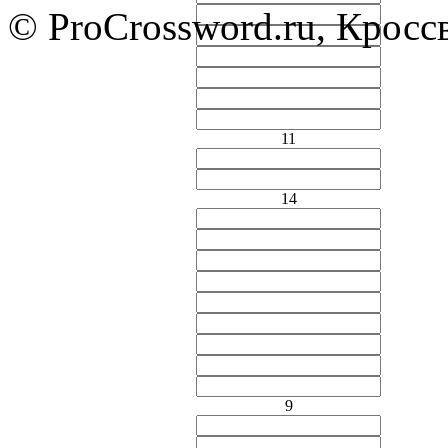
© ProCrossword.ru, Крос
11
14
9