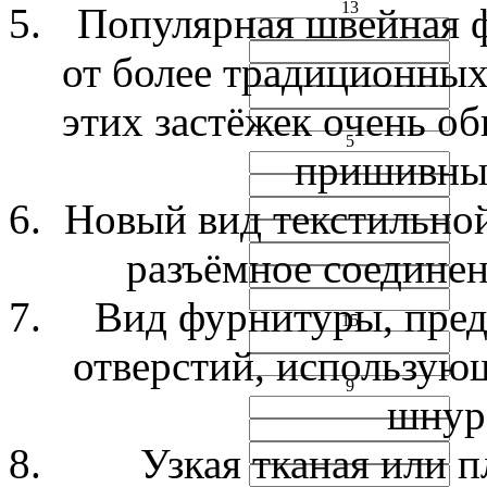
13
Популярная швейная ф
от более традиционных
этих застёжек очень о
5
пришивны
Новый вид текстильной
разъёмное соединен
Вид фурнитуры, пред
15
отверстий, использующ
9
шнур
Узкая тканая или п