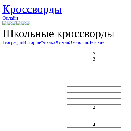
Кроссворды
Онлайн
Школьные кроссворды
География
История
Физика
Химия
Экология
Детские
7
3
2
4