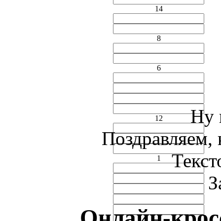
14
8
6
Ну 
12
Поздравляем, 
Текст
1
З
Онлайн-крос